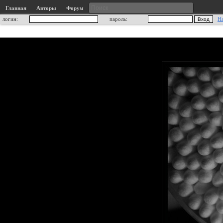
Главная
Авторы
Форум
логин:
пароль:
Н