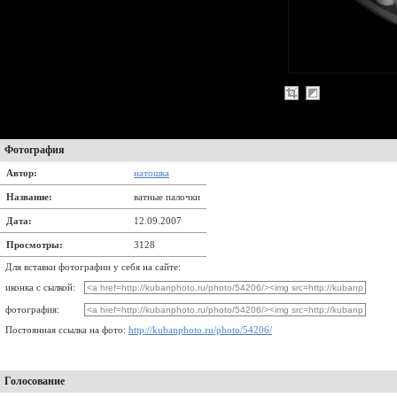
Фотография
Автор:
натошка
Название:
ватные палочки
Дата:
12.09.2007
Просмотры:
3128
Для вставки фотографии у себя на сайте:
иконка с сылкой:
фотография:
Постоянная ссылка на фото:
http://kubanphoto.ru/photo/54206/
Голосование