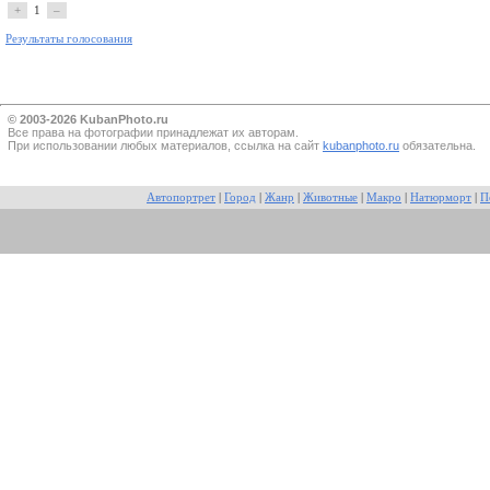
+
1
–
Результаты голосования
© 2003-2026 KubanPhoto.ru
Все прaва на фотографии принадлежат их авторам.
При использовании любых материалов, ссылка на сайт
kubanphoto.ru
обязательна.
Автопортрет
|
Город
|
Жанр
|
Животные
|
Макро
|
Натюрморт
|
П