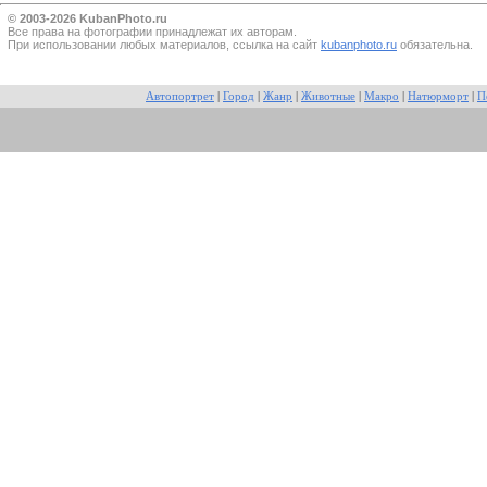
© 2003-2026 KubanPhoto.ru
Все прaва на фотографии принадлежат их авторам.
При использовании любых материалов, ссылка на сайт
kubanphoto.ru
обязательна.
Автопортрет
|
Город
|
Жанр
|
Животные
|
Макро
|
Натюрморт
|
П