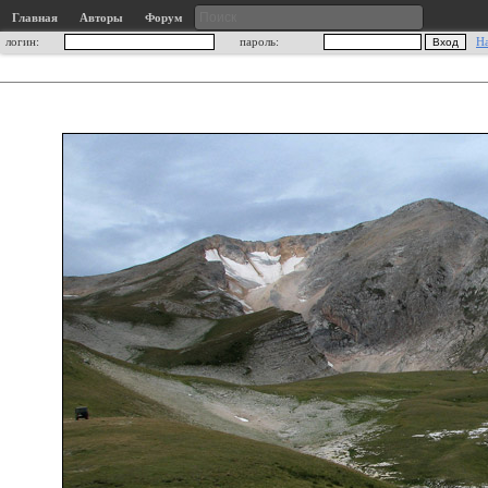
Главная
Авторы
Форум
логин:
пароль:
Н