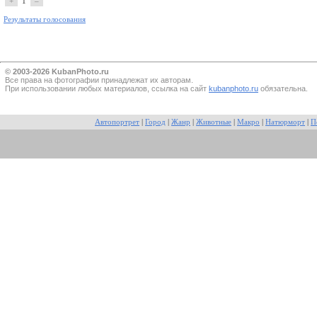
+
1
–
Результаты голосования
© 2003-2026 KubanPhoto.ru
Все прaва на фотографии принадлежат их авторам.
При использовании любых материалов, ссылка на сайт
kubanphoto.ru
обязательна.
Автопортрет
|
Город
|
Жанр
|
Животные
|
Макро
|
Натюрморт
|
П