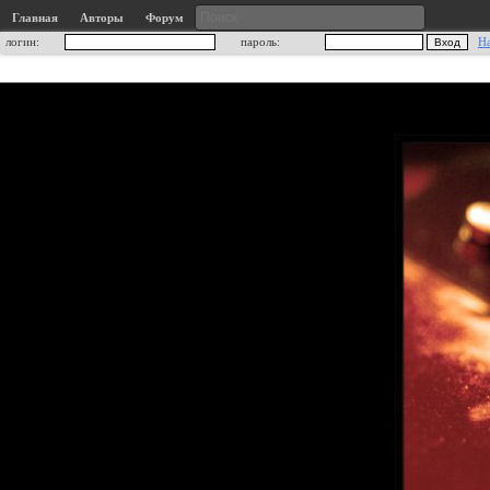
Главная
Авторы
Форум
логин:
пароль:
Н