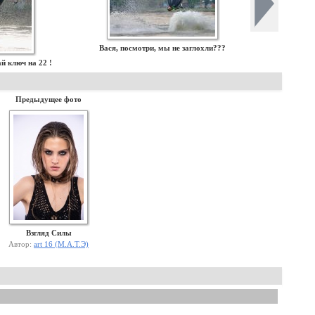
Вася, посмотри, мы не заглохли???
й ключ на 22 !
Предыдущее фото
Взгляд Силы
Автор:
art 16 (М.А.Т.Э)