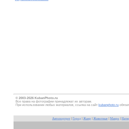
© 2003-2026 KubanPhoto.ru
Все прaва на фотографии принадлежат их авторам.
При использовании любых материалов, ссылка на сайт
kubanphoto.ru
обязат
Автопортрет
|
Город
|
Жанр
|
Животные
|
Макро
|
Натю