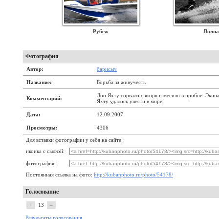
Рубеж
Волна
Фотография
Автор:
барисыч
Название:
Борьба за живучесть
Лоо.Яхту сорвало с якоря и месило в прибое. Экипа
Комментарий:
Яхту удалось увести в море.
Дата:
12.09.2007
Просмотры:
4306
Для вставки фотографии у себя на сайте:
иконка с сылкой:
фотография:
Постоянная ссылка на фото:
http://kubanphoto.ru/photo/54178/
Голосование
+
13
–
Результаты голосования