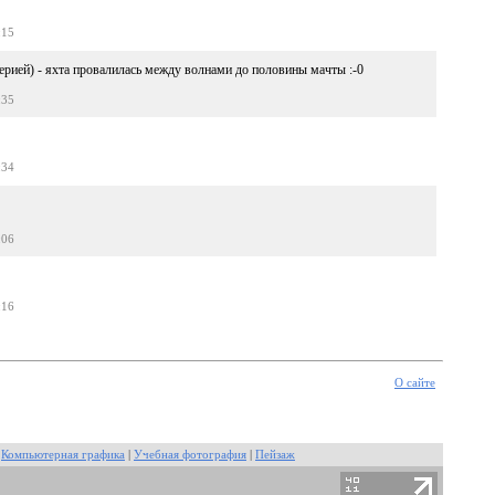
:15
рией) - яхта провалилась между волнами до половины мачты :-0
:35
:34
:06
:16
О сайте
|
Компьютерная графика
|
Учебная фотография
|
Пейзаж