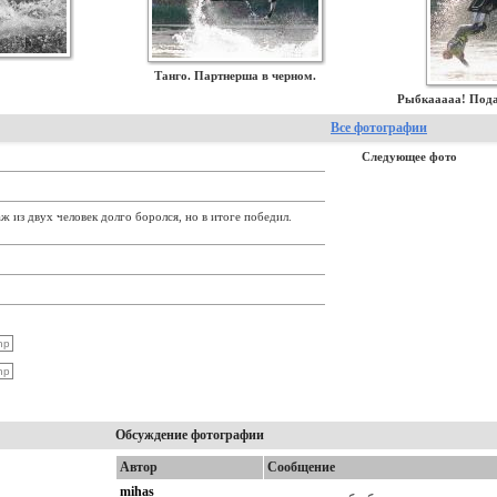
Танго. Партнерша в черном.
Рыбкааааа! Пода
Все фотографии
Следующее фото
ж из двух человек долго боролся, но в итоге победил.
Обсуждение фотографии
Автор
Сообщение
mihas