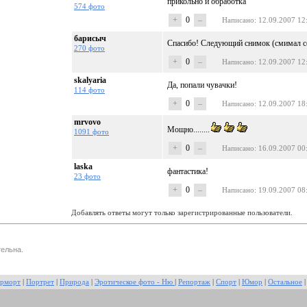
прикольно и обработка
574 фото
+
0
–
Написано
: 12.09.2007 12
барисыч
Спасибо! Следующий снимок (смимал се
270 фото
+
0
–
Написано
: 12.09.2007 12
skalyaria
Да, попали чувачки!
114 фото
+
0
–
Написано
: 12.09.2007 18
mrvovo
Мощно........
1091 фото
+
0
–
Написано
: 16.09.2007 00
laska
фантастика!
23 фото
+
0
–
Написано
: 19.09.2007 08
Добавлять ответы могут только зарегистрированные пользователи.
ельна.
рморт
|
Портрет
|
Природа
|
Эротическое фото - Ню
|
Репортаж
|
Спорт
|
Юмор
|
Остальное