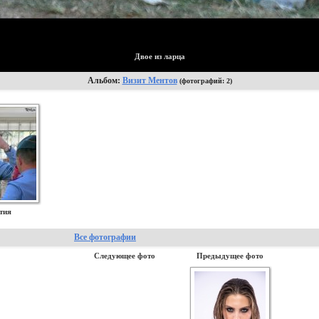
Двое из ларца
Альбом:
Визит Ментов
(фотографий: 2)
тия
Все фотографии
Следующее фото
Предыдущее фото