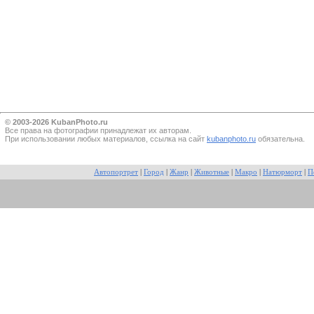
© 2003-2026 KubanPhoto.ru
Все прaва на фотографии принадлежат их авторам.
При использовании любых материалов, ссылка на сайт
kubanphoto.ru
обязательна.
Автопортрет
|
Город
|
Жанр
|
Животные
|
Макро
|
Натюрморт
|
П