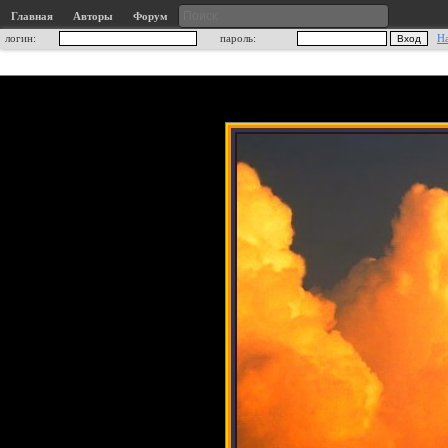
Главная
Авторы
Форум
логин:
пароль:
Н