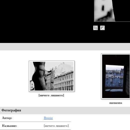
[ничего лишнего]
memento
Фотография
Автор:
Breeze
Название:
[ничего лишнего]