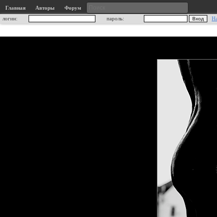
Главная
Авторы
Форум
логин:
пароль:
Н