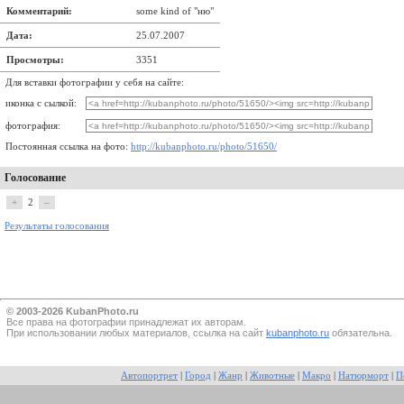
Комментарий:
some kind of "ню"
Дата:
25.07.2007
Просмотры:
3351
Для вставки фотографии у себя на сайте:
иконка с сылкой:
фотография:
Постоянная ссылка на фото:
http://kubanphoto.ru/photo/51650/
Голосование
+
2
–
Результаты голосования
© 2003-2026 KubanPhoto.ru
Все прaва на фотографии принадлежат их авторам.
При использовании любых материалов, ссылка на сайт
kubanphoto.ru
обязательна.
Автопортрет
|
Город
|
Жанр
|
Животные
|
Макро
|
Натюрморт
|
П