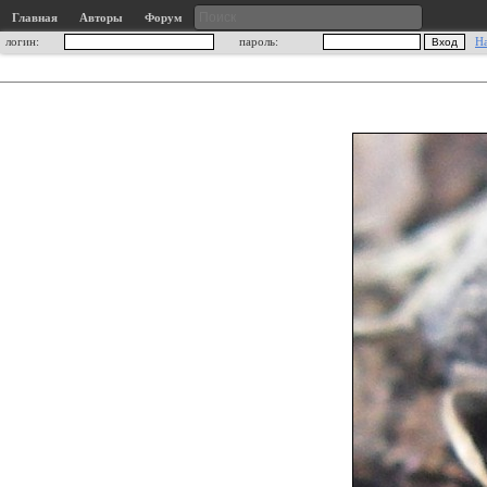
Главная
Авторы
Форум
логин:
пароль:
Н