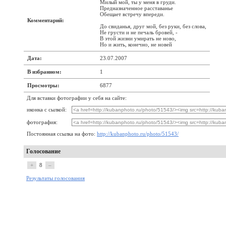
Милый мой, ты у меня в груди.
Предназначенное расставанье
Обещает встречу впереди.
Комментарий:
До свиданья, друг мой, без руки, без слова,
Не грусти и не печаль бровей, -
В этой жизни умирать не ново,
Но и жить, конечно, не новей
Дата:
23.07.2007
В избранном:
1
Просмотры:
6877
Для вставки фотографии у себя на сайте:
иконка с сылкой:
фотография:
Постоянная ссылка на фото:
http://kubanphoto.ru/photo/51543/
Голосование
+
8
–
Результаты голосования