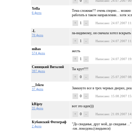
+
0
–
Написано
: 24.07.2007 00
Yeffa
Тема сложная!!! очень спорно.... можно
6 фото
работать в таком направлении... хотя эс
+
1
–
Написано
: 24.07.2007 11
-L
па-видимому, он сначала хотел вскрыть в
70 фото
+
1
–
Написано
: 24.07.2007 11
mihas
жесть
574 фото
+
1
–
Написано
: 24.07.2007 19
Синицкий Виталий
Ты крут!!!!
397 фото
+
0
–
Написано
: 25.07.2007 08
__Iskra
Замкнуто все в трех черных дверях, реа
37 фото
+
0
–
Написано
: 15.08.2007 15
kRipty
вот это идея)))
35 фото
+
0
–
Написано
: 21.09.2007 14
Кубанский Фотограф
"До свиданья, друг мой, до свиданья ..."
2 фото
-хм..покедова.(свидымси)