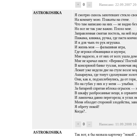
+
0
–
Написано
: 22.09.2007 20
ASTROKOSHKA
Я смотрю сквозь запотевшее стекло сво
На комнату мою. Плакаты на стене.
Что там написано на них — не видно без
Но все не так уже важно. Плохо мне.
Заправленная смятая постель, на ней по
Пижама, книжка, ручка, где паста кончил
И я для чьих-то рук игрушка.
И жизнь моя — фальшивая игра,
Где игроки обманщики и шулера;
Мне надоело, я от них от всех ушла дом
Мне не кричал никто: «Вернись! Постой
В консервной банке тухлая, вонючая ик
Лежит уже недели две на стуле возле мо
Аквариума, где тонут сдохнувшие золо
Они, как я, подзахлебнулись, да от горя,
Но на губах у них и у меня — улыбки.
За батареей спрятан яблока огрызок — н
В шкафу разбросанные вещи, в серванте
И лампочка давно перегорела; в углах не
Меня обходят стороной злодейства, зави
Я обрету покой!
Когда?..
+
0
–
Написано
: 11.09.2008 16
ASTROKOSHKA
Так вот, я бы назвала карточку "покой"..