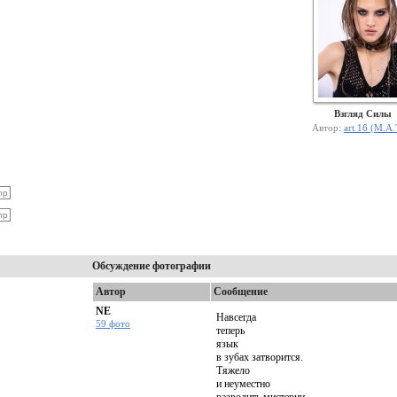
Взгляд Силы
Автор:
art 16 (М.А.
Обсуждение фотографии
Автор
Сообщение
NE
Навсегда
59 фото
теперь
язык
в зубах затворится.
Тяжело
и неуместно