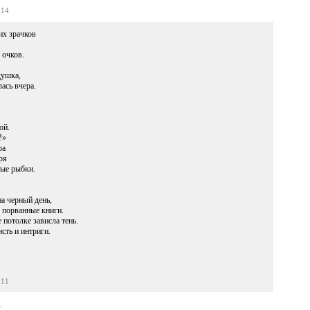
:14
их зрачков
 очков.
душка,
ась вчера.
ой.
!»
ра
ря
тые рыбки.
а черный день,
 порванные книги.
 потолке зависла тень.
сть и интриги.
:11
.