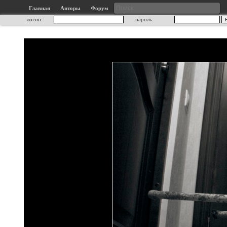
Главная
Авторы
Форум
логин:
пароль: