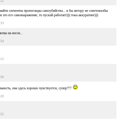
:22
 найти элементы пропоганды самоубийства... я бы автору не советовалбы
ли это его самовыражение, то пускай работает))) тока аккуратнее)))
:33
ены на ногах...
:54
:15
:50
льность, она здесь хорошо чувствуется, супер!!!!
:20
:52