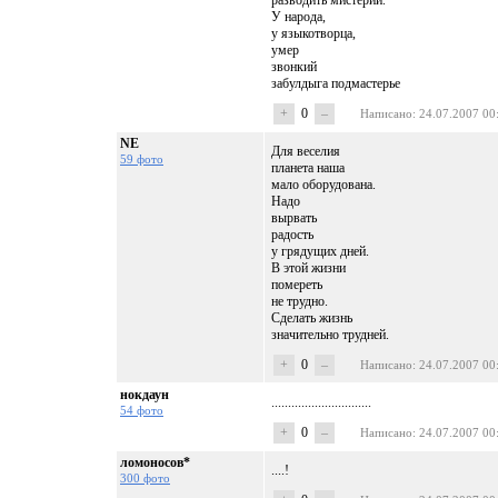
разводить мистерии.
У народа,
у языкотворца,
умер
звонкий
забулдыга подмастерье
+
0
–
Написано
: 24.07.2007 00
NE
Для веселия
59 фото
планета наша
мало оборудована.
Надо
вырвать
радость
у грядущих дней.
В этой жизни
помереть
не трудно.
Сделать жизнь
значительно трудней.
+
0
–
Написано
: 24.07.2007 00
нокдаун
..............................
54 фото
+
0
–
Написано
: 24.07.2007 00
ломоносов*
....!
300 фото