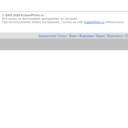
© 2003-2026 KubanPhoto.ru
Все прaва на фотографии принадлежат их авторам.
При использовании любых материалов, ссылка на сайт
kubanphoto.ru
обязательна.
Автопортрет
|
Город
|
Жанр
|
Животные
|
Макро
|
Натюрморт
|
П