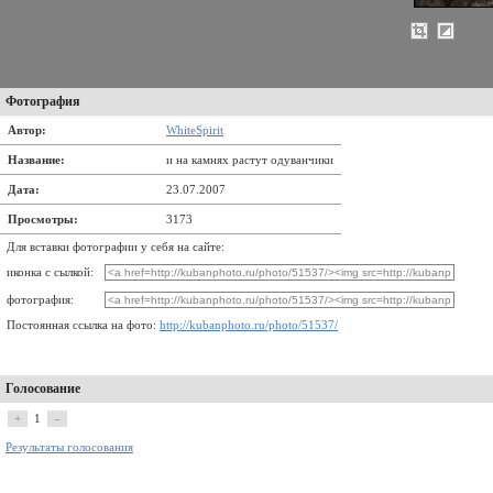
Фотография
Автор:
WhiteSpirit
Название:
и на камнях растут одуванчики
Дата:
23.07.2007
Просмотры:
3173
Для вставки фотографии у себя на сайте:
иконка с сылкой:
фотография:
Постоянная ссылка на фото:
http://kubanphoto.ru/photo/51537/
Голосование
+
1
–
Результаты голосования