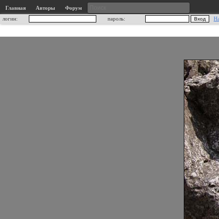
Главная
Авторы
Форум
логин:
пароль:
Н