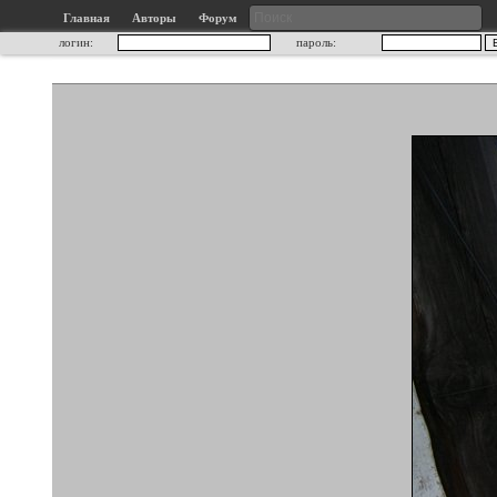
Главная
Авторы
Форум
логин:
пароль: