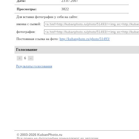
Дата:
23.07.2007
Просмотры:
3822
Для вставки фотографии у себя на сайте:
иконка с сылкой:
фотография:
Постоянная ссылка на фото:
http://kubanphoto.ru/photo/51493/
Голосование
+
6
–
Результаты голосования
© 2003-2026 KubanPhoto.ru
Все прaва на фотографии принадлежат их авторам.