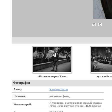
обитатель парка Уэно.
тут живёт 
Фотография
Автор:
Kirschen Herbst
Название:
рекламное фото_
И тропинка. и лесок.в поле каждый колосок
Комментарий:
Речка .небо голубое-это все TВОЕ родное