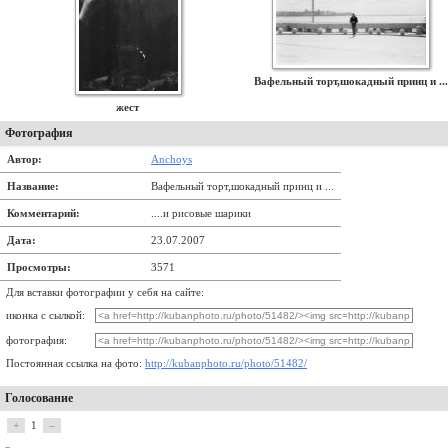
Вафельный торт,шокадный принц и ...
жест
Фотография
Автор:
Anchoys
Название:
Вафельный торт,шокадный принц и ...
Комментарий:
....и рисовые шарики
Дата:
23.07.2007
Просмотры:
3571
Для вставки фотографии у себя на сайте:
иконка с сылкой:
фотография:
Постоянная ссылка на фото:
http://kubanphoto.ru/photo/51482/
Голосование
+
1
–