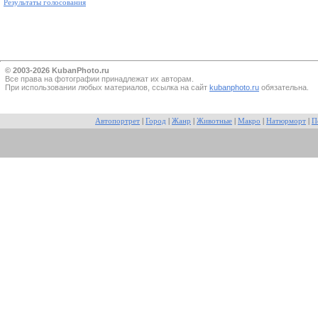
Результаты голосования
© 2003-2026 KubanPhoto.ru
Все прaва на фотографии принадлежат их авторам.
При использовании любых материалов, ссылка на сайт
kubanphoto.ru
обязательна.
Автопортрет
|
Город
|
Жанр
|
Животные
|
Макро
|
Натюрморт
|
П