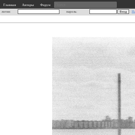
Главная
Авторы
Форум
логин:
пароль:
Н