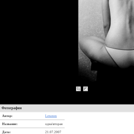
Фотография
Автор:
Letumm
Название:
одна\вторая
Дата:
21.07.2007