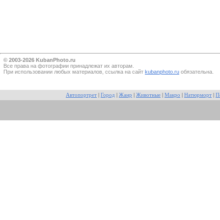
© 2003-2026 KubanPhoto.ru
Все прaва на фотографии принадлежат их авторам.
При использовании любых материалов, ссылка на сайт
kubanphoto.ru
обязательна.
Автопортрет
|
Город
|
Жанр
|
Животные
|
Макро
|
Натюрморт
|
П