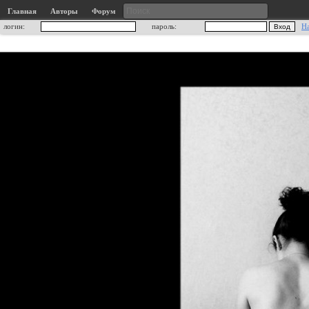
Главная
Авторы
Форум
логин:
пароль:
Н