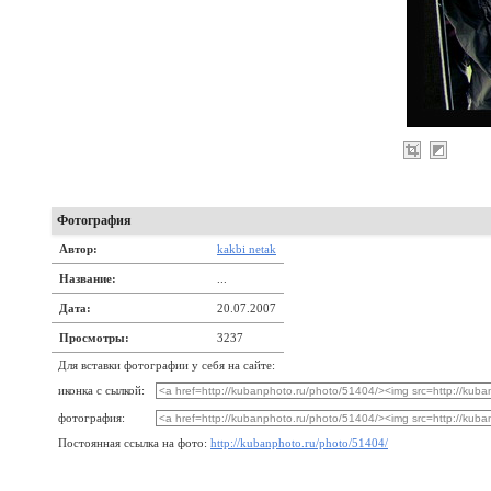
Фотография
Автор:
kakbi netak
Название:
...
Дата:
20.07.2007
Просмотры:
3237
Для вставки фотографии у себя на сайте:
иконка с сылкой:
фотография:
Постоянная ссылка на фото:
http://kubanphoto.ru/photo/51404/