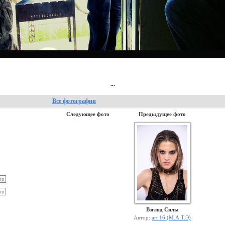
...
Все фотографии
Следующее фото
Предыдущее фото
Взгляд Силы
Автор:
art 16 (М.А.Т.Э)