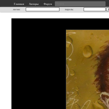
Главная
Авторы
Форум
логин:
пароль: