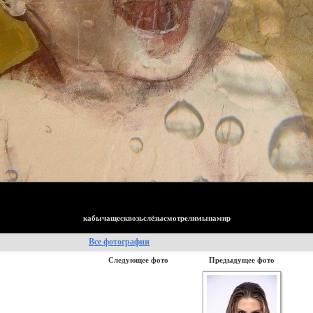
кабычащесквозьслёзысмотрелимынамир
Все фотографии
Следующее фото
Предыдущее фото