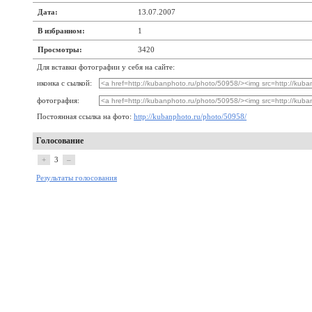
Дата:
13.07.2007
В избранном:
1
Просмотры:
3420
Для вставки фотографии у себя на сайте:
иконка с сылкой:
фотография:
Постоянная ссылка на фото:
http://kubanphoto.ru/photo/50958/
Голосование
+
3
–
Результаты голосования