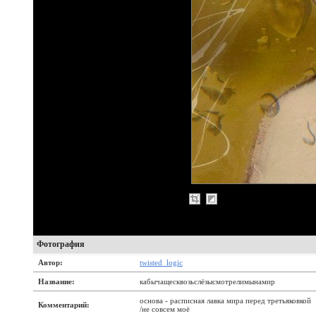
Фотография
Автор:
twisted_logic
Название:
кабычащесквозьслёзысмотрелимынамир
основа - расписная лавка мира перед третьяковкой
Комментарий:
/не совсем моё