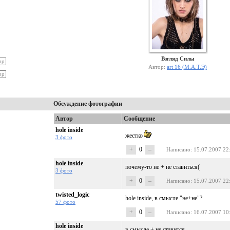
Взгляд Силы
Автор:
art 16 (М.А.Т.Э)
Обсуждение фотографии
Автор
Сообщение
hole inside
жестко
3 фото
+
0
–
Написано
: 15.07.2007 22
hole inside
почему-то не + не ставиться(
3 фото
+
0
–
Написано
: 15.07.2007 22
twisted_logic
hole inside, в смысле "не+не"?
57 фото
+
0
–
Написано
: 16.07.2007 10
hole inside
в смысле + не ставится