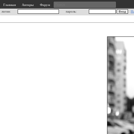
Главная
Авторы
Форум
логин:
пароль:
Н