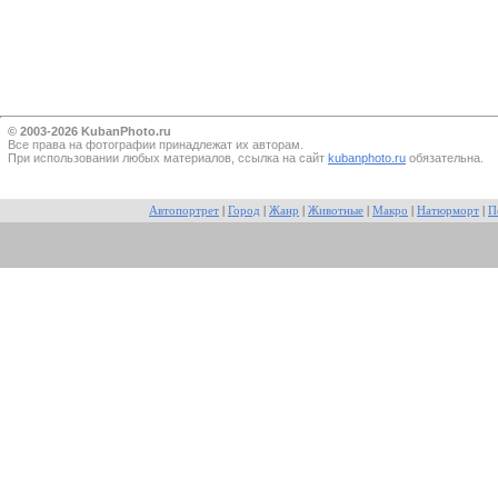
© 2003-2026 KubanPhoto.ru
Все прaва на фотографии принадлежат их авторам.
При использовании любых материалов, ссылка на сайт
kubanphoto.ru
обязательна.
Автопортрет
|
Город
|
Жанр
|
Животные
|
Макро
|
Натюрморт
|
П