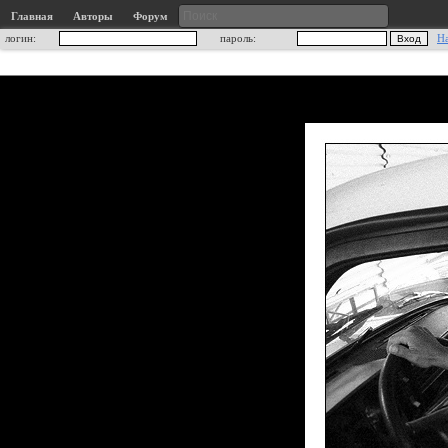
Главная
Авторы
Форум
логин:
пароль:
Н