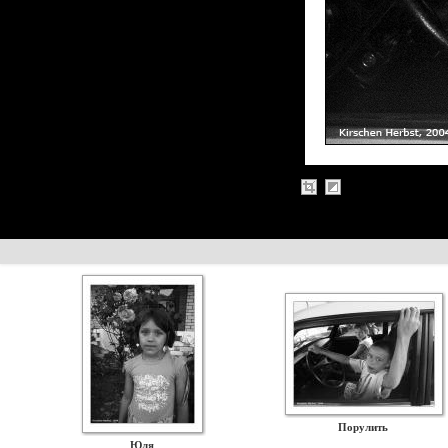
Порулить
Юля