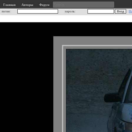
Главная
Авторы
Форум
логин:
пароль:
Н