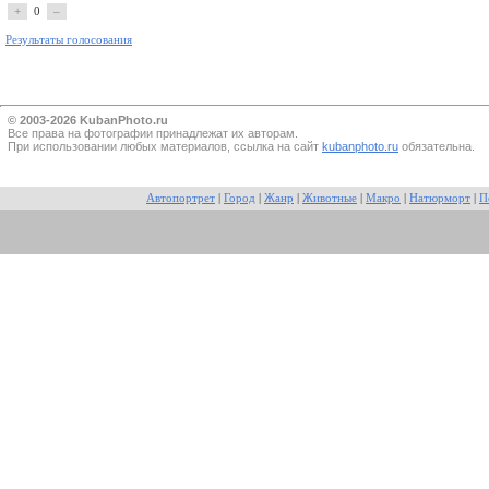
+
0
–
Результаты голосования
© 2003-2026 KubanPhoto.ru
Все прaва на фотографии принадлежат их авторам.
При использовании любых материалов, ссылка на сайт
kubanphoto.ru
обязательна.
Автопортрет
|
Город
|
Жанр
|
Животные
|
Макро
|
Натюрморт
|
П