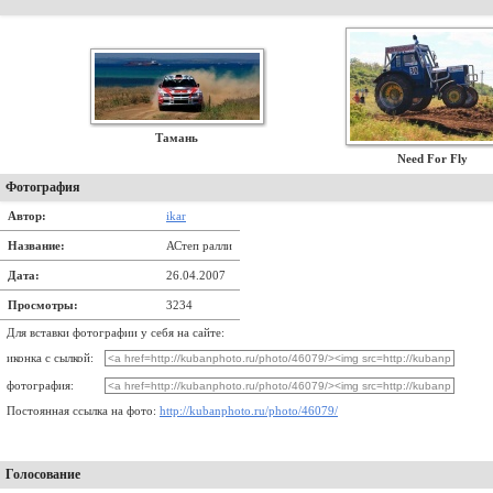
Тамань
Need For Fly
Фотография
Автор:
ikar
Название:
АСтеп ралли
Дата:
26.04.2007
Просмотры:
3234
Для вставки фотографии у себя на сайте:
иконка с сылкой:
фотография:
Постоянная ссылка на фото:
http://kubanphoto.ru/photo/46079/
Голосование