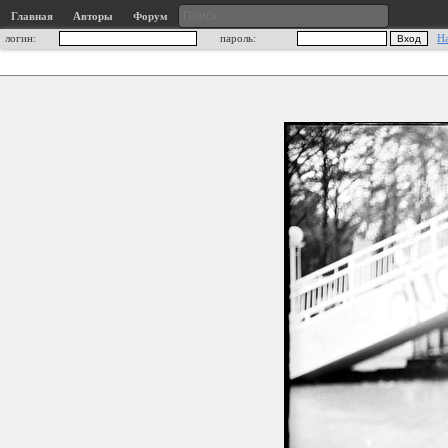
Главная
Авторы
Форум
логин:
пароль:
Н