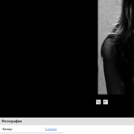
Фотография
Автор:
Letumm