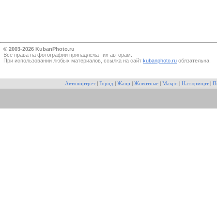
© 2003-2026 KubanPhoto.ru
Все прaва на фотографии принадлежат их авторам.
При использовании любых материалов, ссылка на сайт
kubanphoto.ru
обязательна.
Автопортрет
|
Город
|
Жанр
|
Животные
|
Макро
|
Натюрморт
|
П