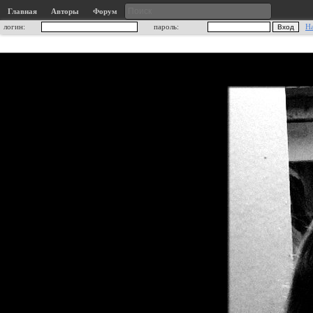
Главная
Авторы
Форум
логин:
пароль:
Н