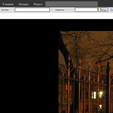
Главная
Авторы
Форум
логин:
пароль:
Н