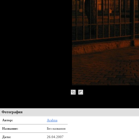
Фотография
Автор:
Arahna
Название:
Без названия
Дата:
26.04.2007