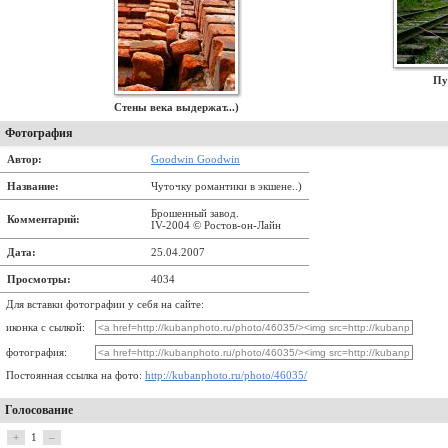
Пу
Стены века выдержат...)
Фотография
Автор:
Goodwin Goodwin
Название:
Чуточку романтики в экшене..)
Брошенный завод.
Комментарий:
IV-2004 © Ростов-он-Лайн
Дата:
25.04.2007
Просмотры:
4034
Для вставки фотографии у себя на сайте:
иконка с сылкой:
фотография:
Постоянная ссылка на фото:
http://kubanphoto.ru/photo/46035/
Голосование
+
1
–