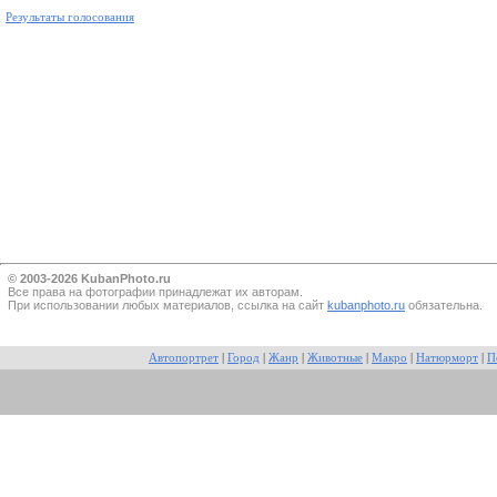
Результаты голосования
© 2003-2026 KubanPhoto.ru
Все прaва на фотографии принадлежат их авторам.
При использовании любых материалов, ссылка на сайт
kubanphoto.ru
обязательна.
Автопортрет
|
Город
|
Жанр
|
Животные
|
Макро
|
Натюрморт
|
П