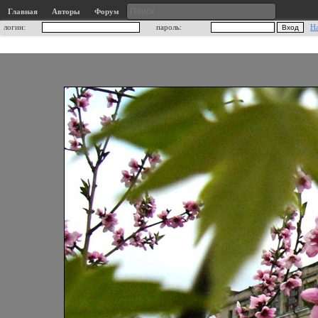
Главная
Авторы
Форум
логин:
пароль:
Н