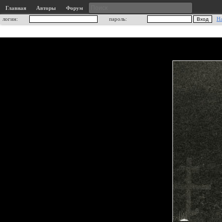
Главная
Авторы
Форум
логин:
пароль:
Н