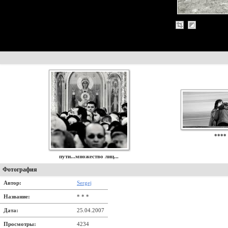
****
пути...множество лиц...
Фотография
Автор:
Sergej
Название:
* * *
Дата:
25.04.2007
Просмотры:
4234