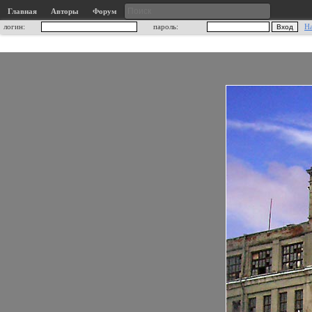
Главная
Авторы
Форум
логин:
пароль:
Н