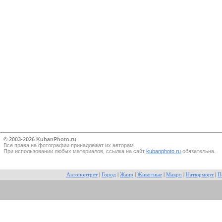
© 2003-2026 KubanPhoto.ru
Все прaва на фотографии принадлежат их авторам.
При использовании любых материалов, ссылка на сайт
kubanphoto.ru
обязательна.
Автопортрет
|
Город
|
Жанр
|
Животные
|
Макро
|
Натюрморт
|
П