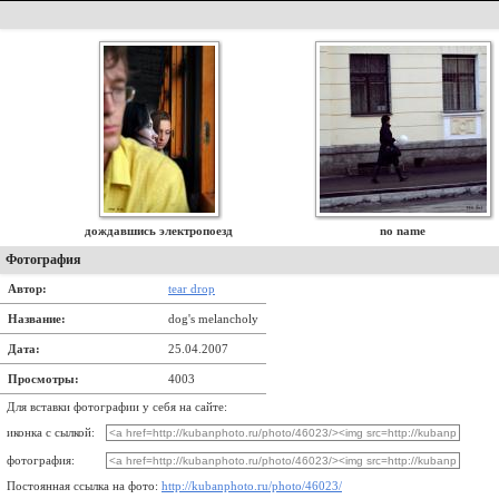
дождавшись электропоезд
no name
Фотография
Автор:
tear drop
Название:
dog's melancholy
Дата:
25.04.2007
Просмотры:
4003
Для вставки фотографии у себя на сайте:
иконка с сылкой:
фотография:
Постоянная ссылка на фото:
http://kubanphoto.ru/photo/46023/