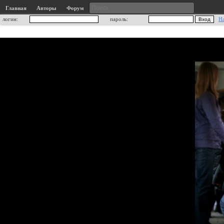
Главная
Авторы
Форум
логин:
пароль:
Н