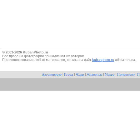
© 2003-2026 KubanPhoto.ru
Все прaва на фотографии принадлежат их авторам.
При использовании любых материалов, ссылка на сайт
kubanphoto.ru
обязательна.
Автопортрет
|
Город
|
Жанр
|
Животные
|
Макро
|
Натюрморт
|
П