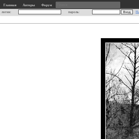
Главная
Авторы
Форум
логин:
пароль:
Н