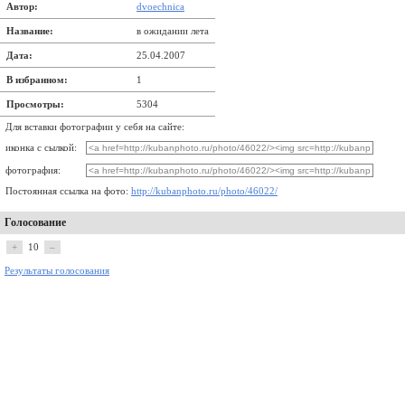
Автор:
dvoechnica
Название:
в ожидании лета
Дата:
25.04.2007
В избранном:
1
Просмотры:
5304
Для вставки фотографии у себя на сайте:
иконка с сылкой:
фотография:
Постоянная ссылка на фото:
http://kubanphoto.ru/photo/46022/
Голосование
+
10
–
Результаты голосования