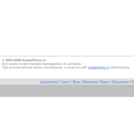
© 2003-2026 KubanPhoto.ru
Все прaва на фотографии принадлежат их авторам.
При использовании любых материалов, ссылка на сайт
kubanphoto.ru
обязательна.
Автопортрет
|
Город
|
Жанр
|
Животные
|
Макро
|
Натюрморт
|
П