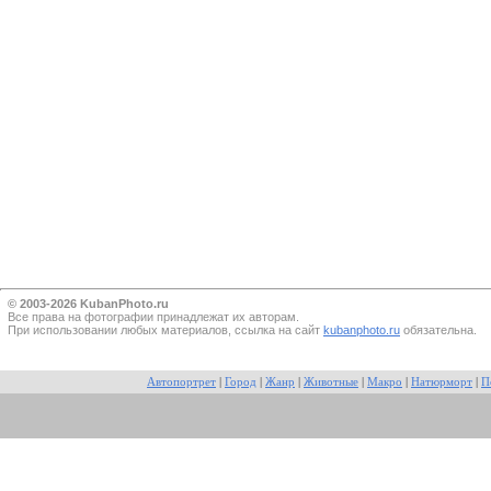
© 2003-2026 KubanPhoto.ru
Все прaва на фотографии принадлежат их авторам.
При использовании любых материалов, ссылка на сайт
kubanphoto.ru
обязательна.
Автопортрет
|
Город
|
Жанр
|
Животные
|
Макро
|
Натюрморт
|
П