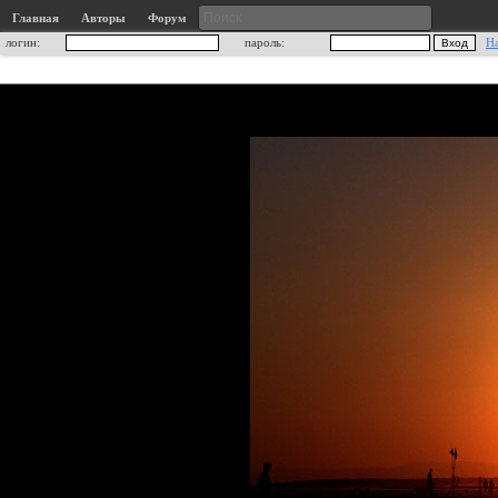
Главная
Авторы
Форум
логин:
пароль:
Н