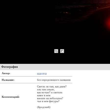
Фотография
Автор:
нокдаун
Название:
без определенного названия
Светло ли там, как днем?
иль там уныло,
как ночью? и светило
какое в нем
Комментарий:
взошло на небосклон?
чьи в нем фигуры?
(Бродский)