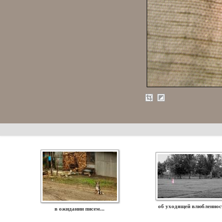
об уходящей влюбленност
в ожидании писем...