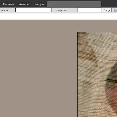
Главная
Авторы
Форум
логин:
пароль:
Н