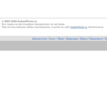
© 2003-2026 KubanPhoto.ru
Все прaва на фотографии принадлежат их авторам.
При использовании любых материалов, ссылка на сайт
kubanphoto.ru
обязательна.
Автопортрет
|
Город
|
Жанр
|
Животные
|
Макро
|
Натюрморт
|
П