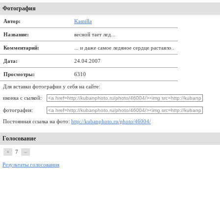
Фотография
Автор:
Kamilla
Название:
весной тает лед...
Комментарий:
... и даже самое ледяное сердце растаяло..
Дата:
24.04.2007
Просмотры:
6310
Для вставки фотографии у себя на сайте:
иконка с сылкой:
фотография:
Постоянная ссылка на фото:
http://kubanphoto.ru/photo/46004/
Голосование
+
7
–
Результаты голосования