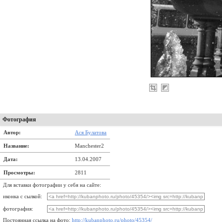
Фотография
Автор:
Ася Булатова
Название:
Manchester2
Дата:
13.04.2007
Просмотры:
2811
Для вставки фотографии у себя на сайте:
иконка с сылкой:
фотография:
Постоянная ссылка на фото:
http://kubanphoto.ru/photo/45354/