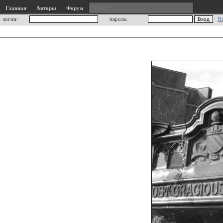
Главная
Авторы
Форум
логин:
пароль:
Н