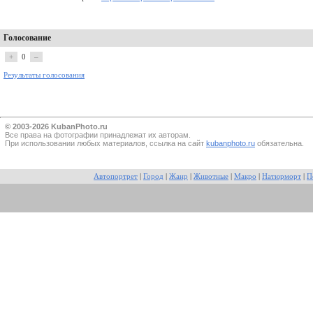
Голосование
+
0
–
Результаты голосования
© 2003-2026 KubanPhoto.ru
Все прaва на фотографии принадлежат их авторам.
При использовании любых материалов, ссылка на сайт
kubanphoto.ru
обязательна.
Автопортрет
|
Город
|
Жанр
|
Животные
|
Макро
|
Натюрморт
|
П