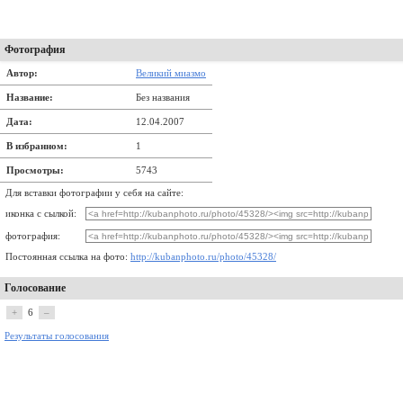
Фотография
Автор:
Bеликий миазмо
Название:
Без названия
Дата:
12.04.2007
В избранном:
1
Просмотры:
5743
Для вставки фотографии у себя на сайте:
иконка с сылкой:
фотография:
Постоянная ссылка на фото:
http://kubanphoto.ru/photo/45328/
Голосование
+
6
–
Результаты голосования