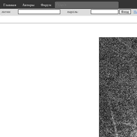
Главная
Авторы
Форум
логин:
пароль:
Н