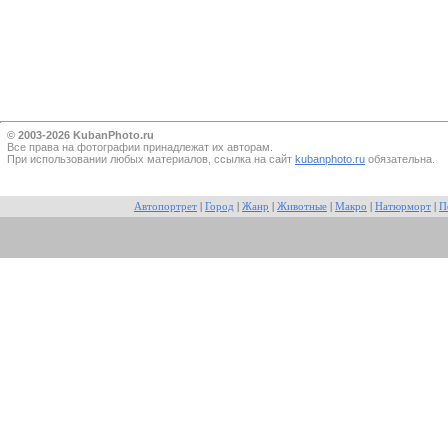
© 2003-2026 KubanPhoto.ru
Все прaва на фотографии принадлежат их авторам.
При использовании любых материалов, ссылка на сайт
kubanphoto.ru
обязательна.
Автопортрет
|
Город
|
Жанр
|
Животные
|
Макро
|
Натюрморт
|
П