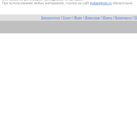
При использовании любых материалов, ссылка на сайт
kubanphoto.ru
обязательна.
Автопортрет
|
Город
|
Жанр
|
Животные
|
Макро
|
Натюрморт
|
П