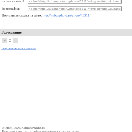
иконка с сылкой:
фотография:
Постоянная ссылка на фото:
http://kubanphoto.ru/photo/45311/
Голосование
+
2
–
Результаты голосования
© 2003-2026 KubanPhoto.ru
Все прaва на фотографии принадлежат их авторам.