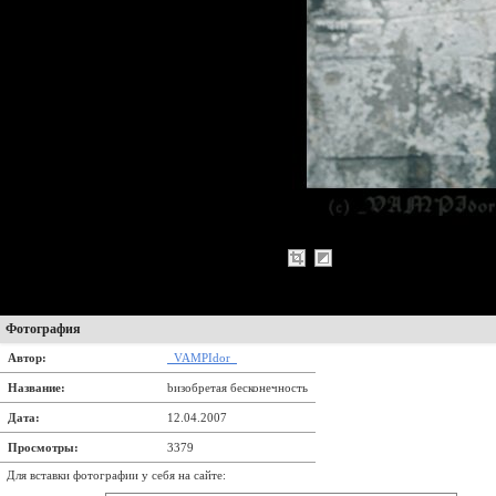
Фотография
Автор:
_VAMPIdor_
Название:
bизобретая бесконечность
Дата:
12.04.2007
Просмотры:
3379
Для вставки фотографии у себя на сайте: