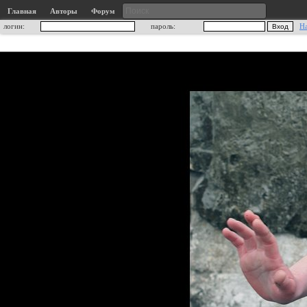
Главная
Авторы
Форум
логин:
пароль:
Н