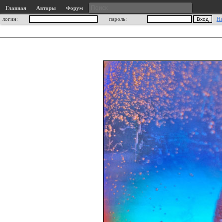
Главная
Авторы
Форум
логин:
пароль:
Н