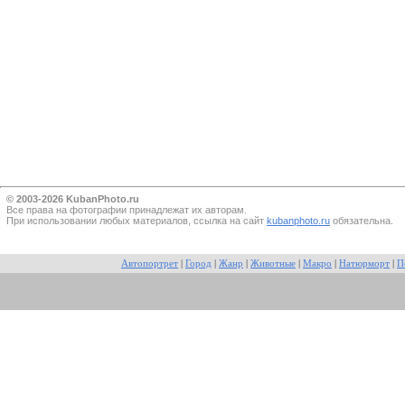
© 2003-2026 KubanPhoto.ru
Все прaва на фотографии принадлежат их авторам.
При использовании любых материалов, ссылка на сайт
kubanphoto.ru
обязательна.
Автопортрет
|
Город
|
Жанр
|
Животные
|
Макро
|
Натюрморт
|
П