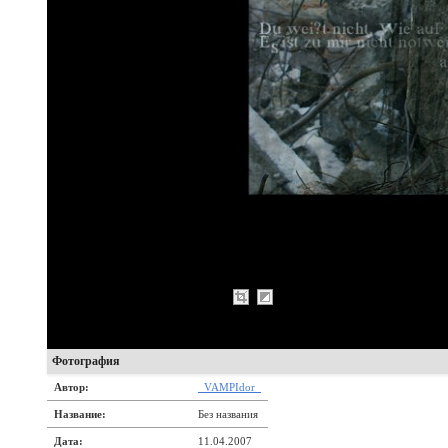
Фотография
Автор:
_VAMPIdor_
Название:
Без названия
Дата:
11.04.2007