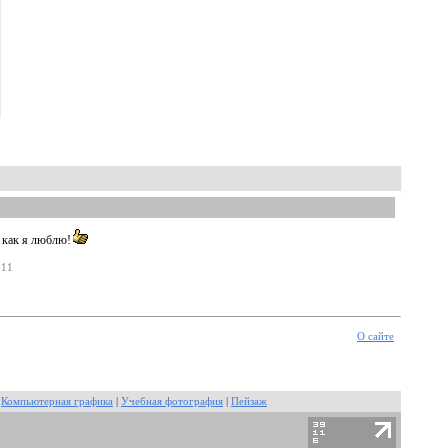
 как я люблю!
:11
О сайте
|
Компьютерная графика
|
Учебная фотография
|
Пейзаж