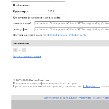
В избранном:
1
Просмотры:
3655
Для вставки фотографии у себя на сайте:
иконка с сылкой:
фотография:
Постоянная ссылка на фото:
http://kubanphoto.ru/photo/45271/
Голосование
+
2
–
Результаты голосования
© 2003-2026 KubanPhoto.ru
Все прaва на фотографии принадлежат их авторам.
При использовании любых материалов, ссылка на сайт
kubanphoto.ru
обязат
Автопортрет
|
Город
|
Жанр
|
Животные
|
Макро
|
Натю