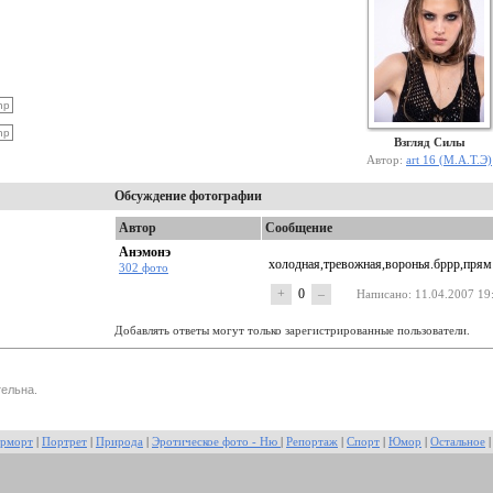
Взгляд Силы
Автор:
art 16 (М.А.Т.Э)
Обсуждение фотографии
Автор
Сообщение
Анэмонэ
холодная,тревожная,воронья.бррр,прям
302 фото
+
0
–
Написано
: 11.04.2007 19
Добавлять ответы могут только зарегистрированные пользователи.
ельна.
рморт
|
Портрет
|
Природа
|
Эротическое фото - Ню
|
Репортаж
|
Спорт
|
Юмор
|
Остальное