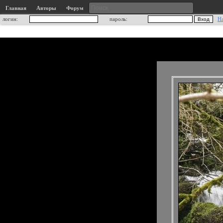
Главная
Авторы
Форум
логин:
пароль:
Н