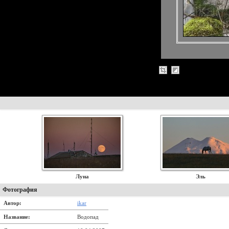
Луна
Эль
Фотография
Автор:
ikar
Название:
Водопад