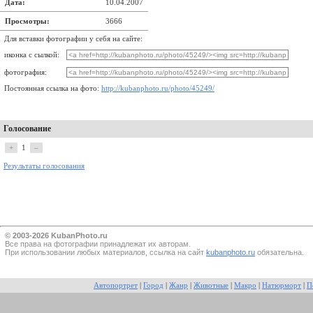
Дата:
10.04.2007
Просмотры:
3666
Для вставки фотографии у себя на сайте:
иконка с сылкой:
фотография:
Постоянная ссылка на фото:
http://kubanphoto.ru/photo/45249/
Голосование
+
1
–
Результаты голосования
© 2003-2026 KubanPhoto.ru
Все прaва на фотографии принадлежат их авторам.
При использовании любых материалов, ссылка на сайт
kubanphoto.ru
обязательна.
Автопортрет
|
Город
|
Жанр
|
Животные
|
Макро
|
Натюрморт
|
П