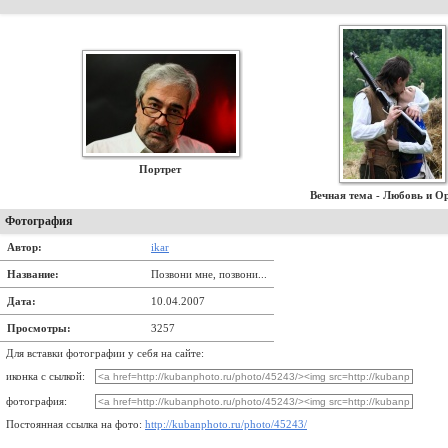
Портрет
Вечная тема - Любовь и О
Фотография
Автор:
ikar
Название:
Позвони мне, позвони...
Дата:
10.04.2007
Просмотры:
3257
Для вставки фотографии у себя на сайте:
иконка с сылкой:
фотография:
Постоянная ссылка на фото:
http://kubanphoto.ru/photo/45243/