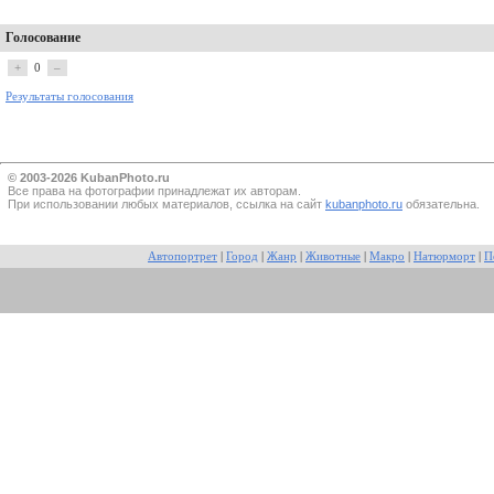
Голосование
+
0
–
Результаты голосования
© 2003-2026 KubanPhoto.ru
Все прaва на фотографии принадлежат их авторам.
При использовании любых материалов, ссылка на сайт
kubanphoto.ru
обязательна.
Автопортрет
|
Город
|
Жанр
|
Животные
|
Макро
|
Натюрморт
|
П