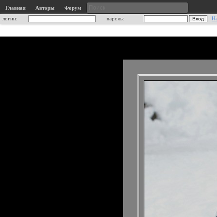
Главная
Авторы
Форум
логин:
пароль:
Н