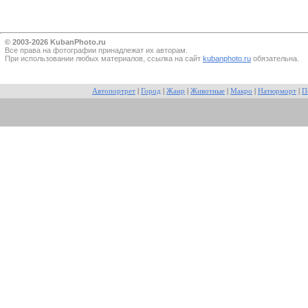
© 2003-2026 KubanPhoto.ru
Все прaва на фотографии принадлежат их авторам.
При использовании любых материалов, ссылка на сайт
kubanphoto.ru
обязательна.
Автопортрет
|
Город
|
Жанр
|
Животные
|
Макро
|
Натюрморт
|
П