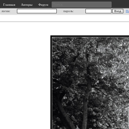
Главная
Авторы
Форум
логин:
пароль:
Н