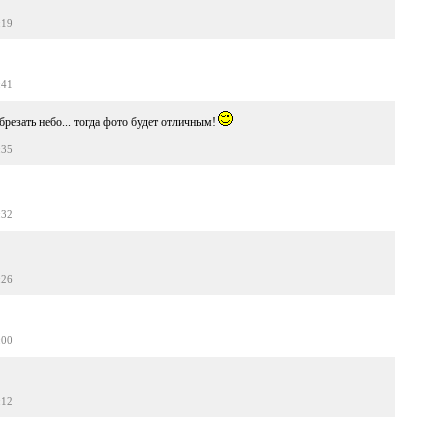
:19
:41
резать небо... тогда фото будет отличным!
:35
:32
:26
:00
:12