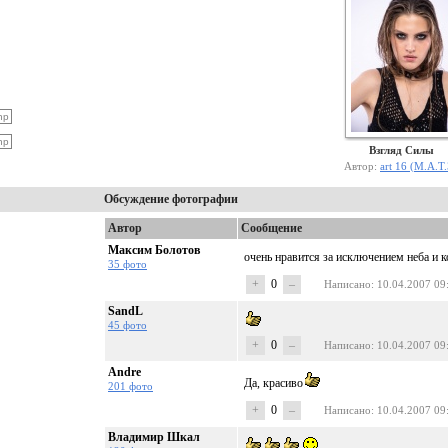
Взгляд Силы
Автор:
art 16 (М.А.Т
Обсуждение фотографии
Автор
Сообщение
Максим Болотов
очень нравится за исключением неба и 
35 фото
+
0
–
Написано
: 10.04.2007 09
SandL
45 фото
+
0
–
Написано
: 10.04.2007 09
Andre
Да, красиво
201 фото
+
0
–
Написано
: 10.04.2007 09
Владимир Шкал