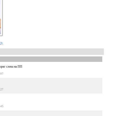
.Э)
коряг слева на ПП
:07
:27
:45