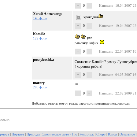
+
0
–
Написано
: 16.04.2007 23
Хегай Александр
крокодил
140 фото
+
0
–
Написано
: 19.04.2007 22
Kamilla
рек
122 фото
рамочку нафих
+
0
–
Написано
: 22.04.2007 18
pussykoshka
Согласна с Kamilloi? рамку Лучше убра
! хорошая работа!
+
0
–
Написано
: 04.05.2007 16
marory
!!!
295 фото
+
0
–
Написано
: 22.02.2009 21
Добавлять ответы могут только зарегистрированные пользователи.
ельна.
рморт
|
Портрет
|
Природа
|
Эротическое фото - Ню
|
Репортаж
|
Спорт
|
Юмор
|
Остальное