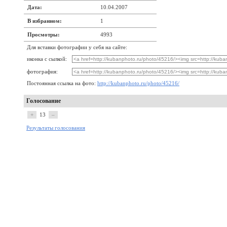
Дата:
10.04.2007
В избранном:
1
Просмотры:
4993
Для вставки фотографии у себя на сайте:
иконка с сылкой:
фотография:
Постоянная ссылка на фото:
http://kubanphoto.ru/photo/45216/
Голосование
+
13
–
Результаты голосования