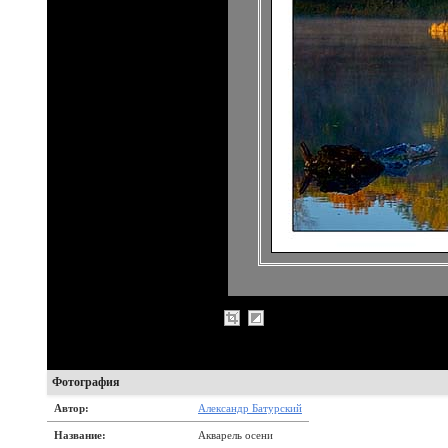
Фотография
Автор:
Александр Батурский
Название:
Акварель осени