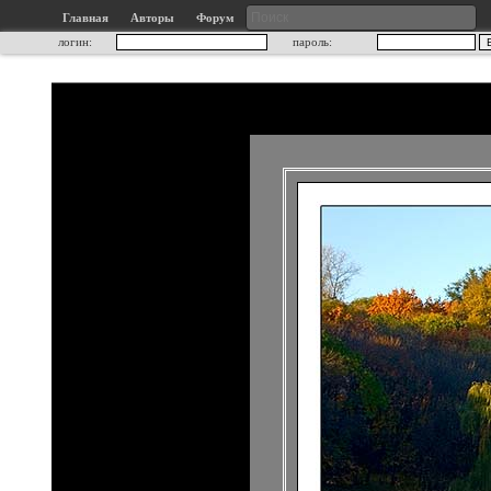
Главная
Авторы
Форум
логин:
пароль: