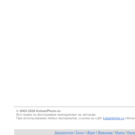
© 2003-2026 KubanPhoto.ru
Все прaва на фотографии принадлежат их авторам.
При использовании любых материалов, ссылка на сайт
kubanphoto.ru
обязат
Автопортрет
|
Город
|
Жанр
|
Животные
|
Макро
|
Натю