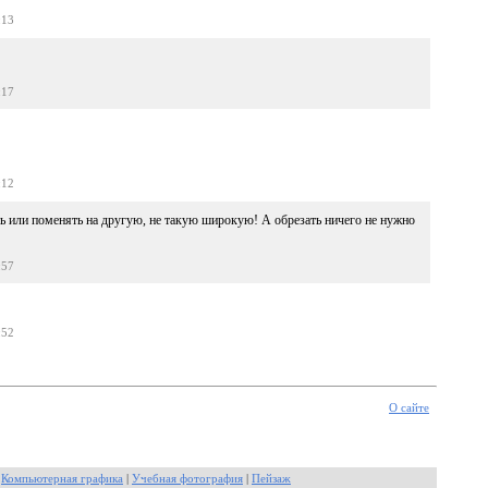
:13
:17
:12
ть или поменять на другую, не такую широкую! А обрезать ничего не нужно
:57
:52
О сайте
|
Компьютерная графика
|
Учебная фотография
|
Пейзаж