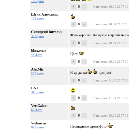
120 фото
+
0
–
Написано
: 10.04.2007 10
Штин Александр
109 фото
+
0
–
Написано
: 10.04.2007 13
Синицкий Виталий
Фото хорошее. Но нужно выровнять и об
397 фото
+
0
–
Написано
: 10.04.2007 15
Михалыч
Цвет!
43 фото
+
0
–
Написано
: 10.04.2007 20
AlexMir
Н-да-да-ааа
кус (rec)
283 фото
+
0
–
Написано
: 11.04.2007 00
I & I
315 фото
+
0
–
Написано
: 11.04.2007 12
VertGalant
82 фото
+
0
–
Написано
: 13.04.2007 18
Veduneya
Насыщенное, яркое фото!
999 фото