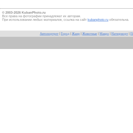
© 2003-2026 KubanPhoto.ru
Все прaва на фотографии принадлежат их авторам.
При использовании любых материалов, ссылка на сайт
kubanphoto.ru
обязательна.
Автопортрет
|
Город
|
Жанр
|
Животные
|
Макро
|
Натюрморт
|
П