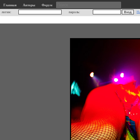
Главная
Авторы
Форум
логин:
пароль:
Н