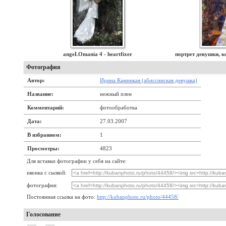
angeLOmania 4 - heartfixer
портрет девушки, к
Фотография
Автор:
Ирина Каминкая (абиссинская девушка)
Название:
нежный плен
Комментарий:
фотообработка
Дата:
27.03.2007
В избранном:
1
Просмотры:
4823
Для вставки фотографии у себя на сайте:
иконка с сылкой:
фотография:
Постоянная ссылка на фото:
http://kubanphoto.ru/photo/44458/
Голосование