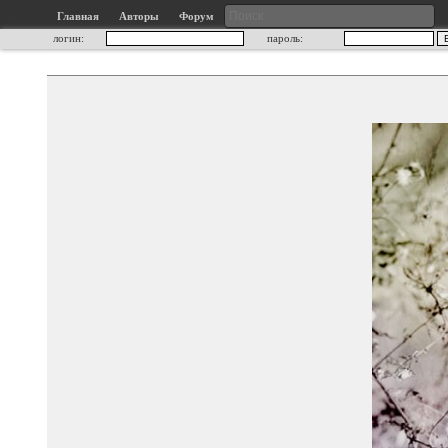
Главная
Авторы
Форум
логин:
пароль: