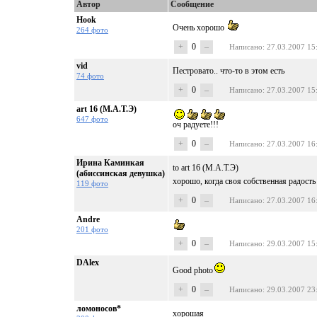
Автор
Сообщение
Hook
Очень хорошо
264 фото
+
0
–
Написано
: 27.03.2007 15
vid
Пестровато.. что-то в этом есть
74 фото
+
0
–
Написано
: 27.03.2007 15
art 16 (М.А.Т.Э)
647 фото
оч радуете!!!
+
0
–
Написано
: 27.03.2007 16
Ирина Каминкая
to art 16 (М.А.Т.Э)
(абиссинская девушка)
хорошо, когда своя собственная радост
119 фото
+
0
–
Написано
: 27.03.2007 16
Andre
201 фото
+
0
–
Написано
: 29.03.2007 15
DAlex
Good photo
+
0
–
Написано
: 29.03.2007 23
ломоносов*
хорошая