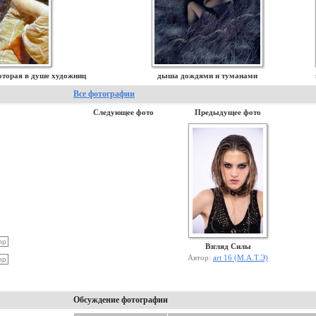
оторая в душе художниц
дыша дождями и туманами
Все фотографии
Следующее фото
Предыдущее фото
Взгляд Силы
Автор:
art 16 (М.А.Т.Э)
Обсуждение фотографии