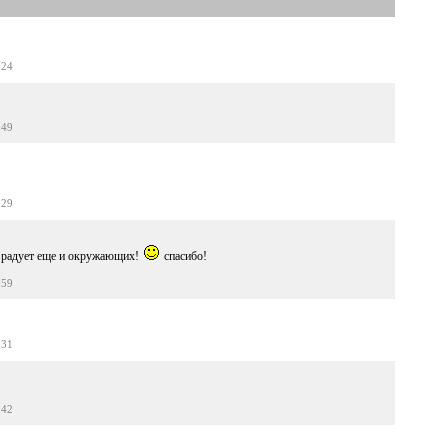
:24
:49
:29
ь радует еще и окружающих!
спасибо!
:59
:31
:42