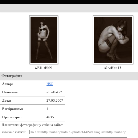
wE11 tHeN
s0 wHat ??
Фотография
Автор:
HSG
Название:
s0 wHat ??
Дата:
27.03.2007
В избранном:
1
Просмотры:
4635
Для вставки фотографии у себя на сайте:
иконка с сылкой: