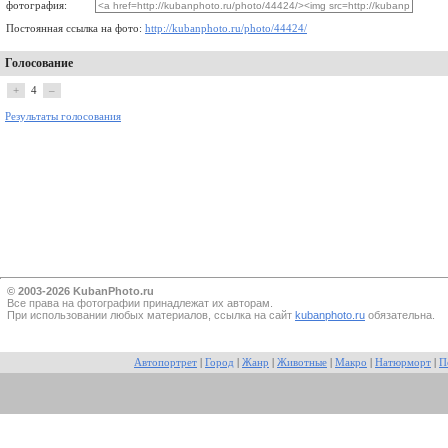
фотография:
Постоянная ссылка на фото:
http://kubanphoto.ru/photo/44424/
Голосование
+
4
–
Результаты голосования
© 2003-2026 KubanPhoto.ru
Все прaва на фотографии принадлежат их авторам.
При использовании любых материалов, ссылка на сайт
kubanphoto.ru
обязательна.
Автопортрет
|
Город
|
Жанр
|
Животные
|
Макро
|
Натюрморт
|
П