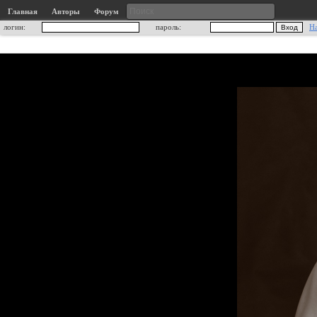
Главная
Авторы
Форум
логин:
пароль:
Н