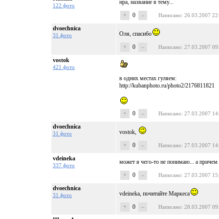
нра, название в тему...
122 фото
+
0
–
Написано
: 26.03.2007 22
dvoechnica
Оля, спасибо
31 фото
+
0
–
Написано
: 27.03.2007 09
vostok
421 фото
в одних местах гуляем:
http://kubanphoto.ru/photo2/2176811821
+
0
–
Написано
: 27.03.2007 14
dvoechnica
vostok,
31 фото
+
0
–
Написано
: 27.03.2007 14
vdeineka
может я чего-то не понимаю... а причем
337 фото
+
0
–
Написано
: 27.03.2007 15
dvoechnica
vdeineka, почитайте Маркеса
31 фото
+
0
–
Написано
: 28.03.2007 09