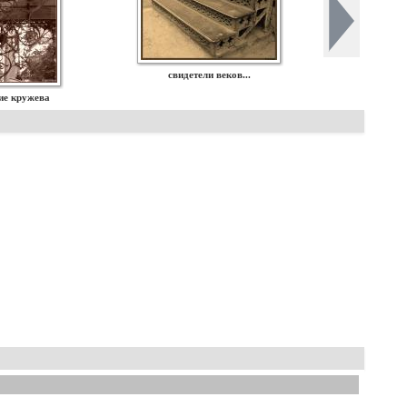
свидетели веков...
ие кружева