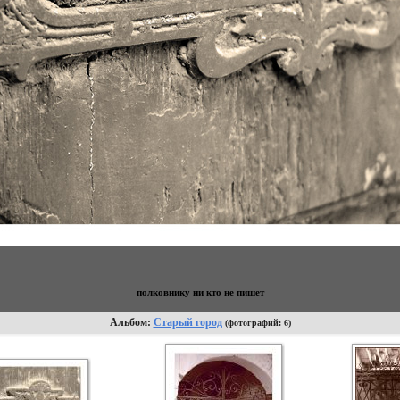
полковнику ни кто не пишет
Альбом:
Старый город
(фотографий: 6)