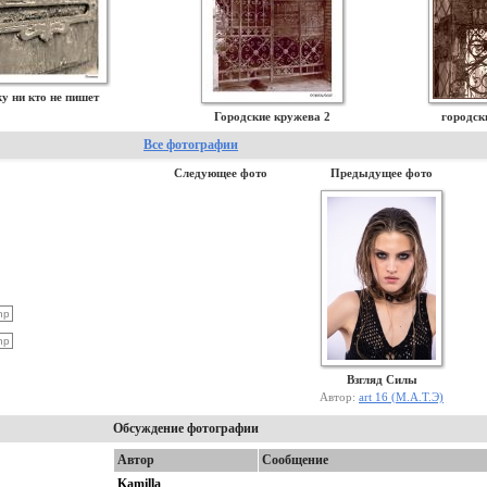
у ни кто не пишет
Городские кружева 2
городск
Все фотографии
Следующее фото
Предыдущее фото
Взгляд Силы
Автор:
art 16 (М.А.Т.Э)
Обсуждение фотографии
Автор
Сообщение
Kamilla