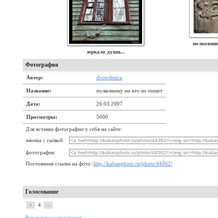
полковник
зеркало души...
Фотография
Автор:
dvoechnica
Название:
полковнику ни кто не пишет
Дата:
26.03.2007
Просмотры:
5000
Для вставки фотографии у себя на сайте:
иконка с сылкой:
фотография:
Постоянная ссылка на фото:
http://kubanphoto.ru/photo/44362/
Голосование
+
4
–
Результаты голосования