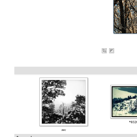
*032
лес