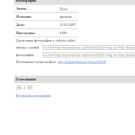
Фотография
Автор:
Hook
Название:
кружева
Дата:
25.03.2007
Просмотры:
4394
Для вставки фотографии у себя на сайте:
иконка с сылкой:
фотография:
Постоянная ссылка на фото:
http://kubanphoto.ru/photo/44316/
Голосование
+
2
–
Результаты голосования