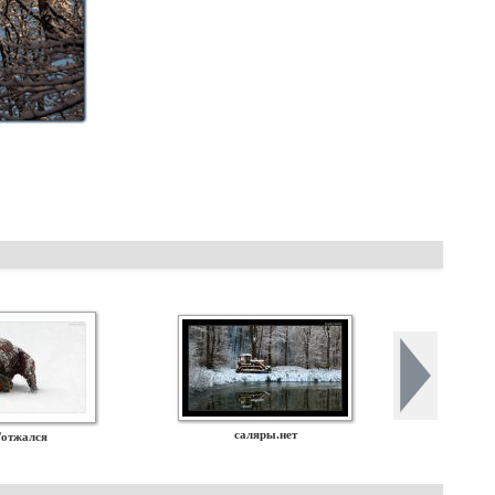
саляры.нет
/отжался