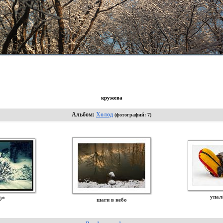
кружева
Альбом:
Холод
(фотографий: 7)
упал
0*
шаги в небо