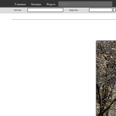
Главная
Авторы
Форум
логин:
пароль: