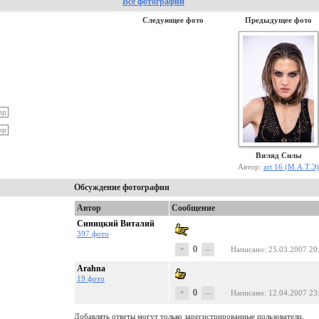
Все фотографии
Следующее фото
Предыдущее фото
Взгляд Силы
Автор:
art 16 (М.А.Т.Э)
Обсуждение фотографии
Автор
Сообщение
Синицкий Виталий
397 фото
+
0
–
Написано
: 25.03.2007 20
Arahna
19 фото
+
0
–
Написано
: 12.04.2007 23
Добавлять ответы могут только зарегистрированные пользователи.