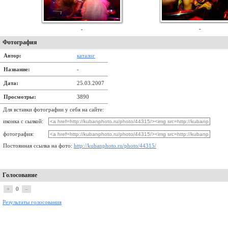
-
-
Фотография
Автор:
каталог
Название:
-
Дата:
25.03.2007
Просмотры:
3890
Для вставки фотографии у себя на сайте:
иконка с сылкой:
фотография:
Постоянная ссылка на фото:
http://kubanphoto.ru/photo/44315/
Голосование
+
0
–
Результаты голосования