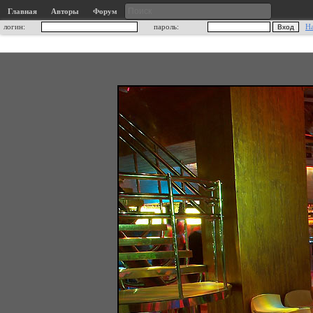
Главная
Авторы
Форум
логин:
пароль:
Н