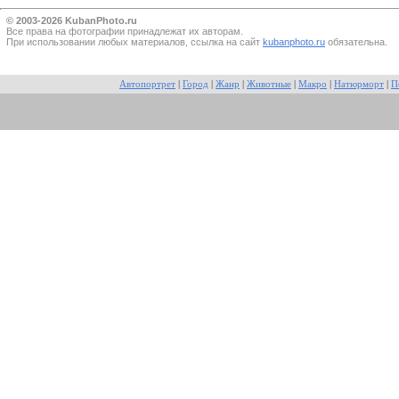
© 2003-2026 KubanPhoto.ru
Все прaва на фотографии принадлежат их авторам.
При использовании любых материалов, ссылка на сайт
kubanphoto.ru
обязательна.
Автопортрет
|
Город
|
Жанр
|
Животные
|
Макро
|
Натюрморт
|
П