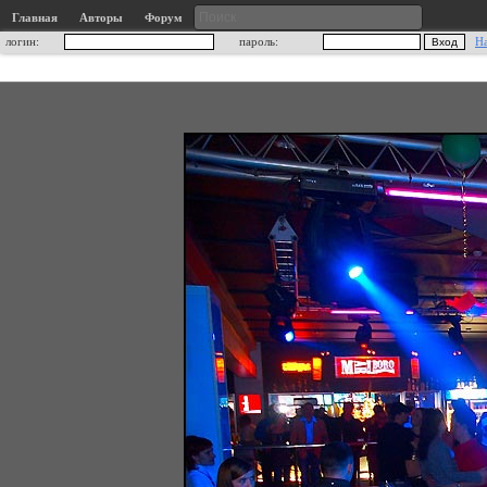
Главная
Авторы
Форум
логин:
пароль:
Н