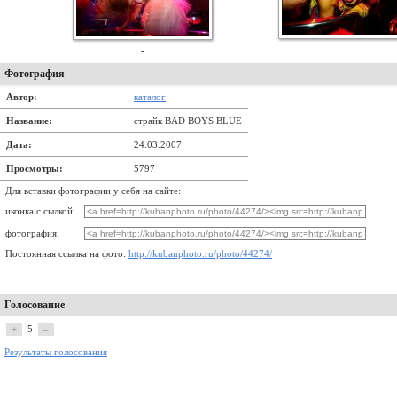
-
-
Фотография
Автор:
каталог
Название:
страйк BAD BOYS BLUE
Дата:
24.03.2007
Просмотры:
5797
Для вставки фотографии у себя на сайте:
иконка с сылкой:
фотография:
Постоянная ссылка на фото:
http://kubanphoto.ru/photo/44274/
Голосование
+
5
–
Результаты голосования