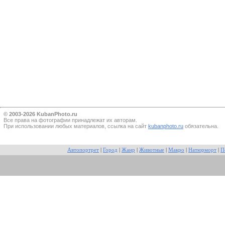
© 2003-2026 KubanPhoto.ru
Все прaва на фотографии принадлежат их авторам.
При использовании любых материалов, ссылка на сайт
kubanphoto.ru
обязательна.
Автопортрет
|
Город
|
Жанр
|
Животные
|
Макро
|
Натюрморт
|
П