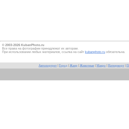
© 2003-2026 KubanPhoto.ru
Все прaва на фотографии принадлежат их авторам.
При использовании любых материалов, ссылка на сайт
kubanphoto.ru
обязательна.
Автопортрет
|
Город
|
Жанр
|
Животные
|
Макро
|
Натюрморт
|
П