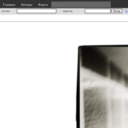
Главная
Авторы
Форум
логин:
пароль:
Н