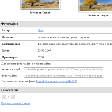
Золото и Лазурь
Золото и Лазурь
Фотография
Автор:
Grey
Название:
Размышления о вечном на древних руинах
Комментарий:
Т.к. тема Саши еще недостаточно раскрыта, ложу свои 5 копе
Дата:
23.03.2007
Просмотры:
5286
Для вставки фотографии у себя на сайте:
иконка с сылкой:
фотография:
Постоянная ссылка на фото:
http://kubanphoto.ru/photo/44247/
Голосование
+
7
–
Результаты голосования