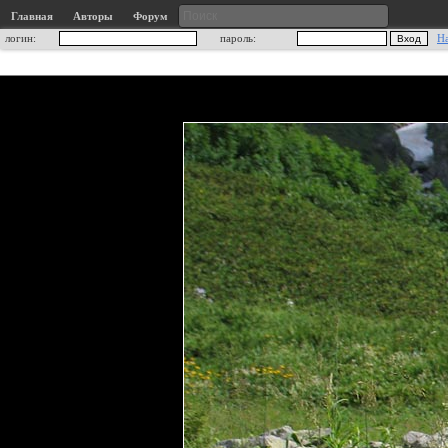
Главная
Авторы
Форум
логин:
пароль:
Н