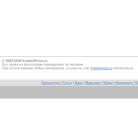
© 2003-2026 KubanPhoto.ru
Все прaва на фотографии принадлежат их авторам.
При использовании любых материалов, ссылка на сайт
kubanphoto.ru
обязательна.
Автопортрет
|
Город
|
Жанр
|
Животные
|
Макро
|
Натюрморт
|
П