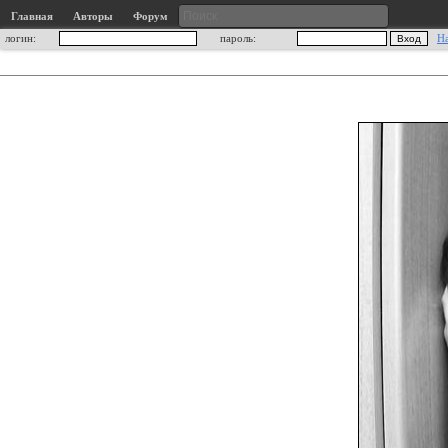
Главная
Авторы
Форум
логин:
пароль:
Н