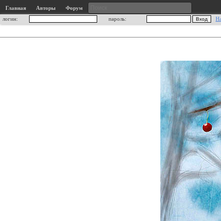
Главная
Авторы
Форум
логин:
пароль:
Н