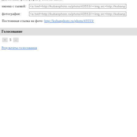
иконка с сылкой:
фотография:
Постоянная ссылка на фото:
http://kubanphoto.ru/photo/43553/
Голосование
+
5
–
Результаты голосования