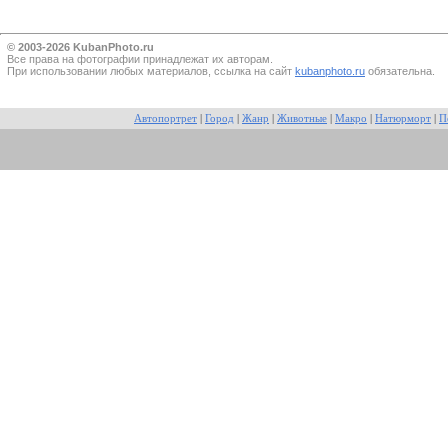
© 2003-2026 KubanPhoto.ru
Все прaва на фотографии принадлежат их авторам.
При использовании любых материалов, ссылка на сайт
kubanphoto.ru
обязательна.
Автопортрет
|
Город
|
Жанр
|
Животные
|
Макро
|
Натюрморт
|
П