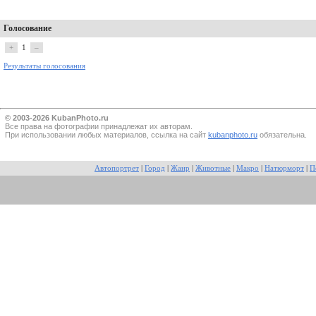
Голосование
+
1
–
Результаты голосования
© 2003-2026 KubanPhoto.ru
Все прaва на фотографии принадлежат их авторам.
При использовании любых материалов, ссылка на сайт
kubanphoto.ru
обязательна.
Автопортрет
|
Город
|
Жанр
|
Животные
|
Макро
|
Натюрморт
|
П