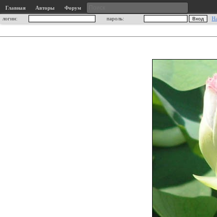
Главная
Авторы
Форум
логин:
пароль:
Н