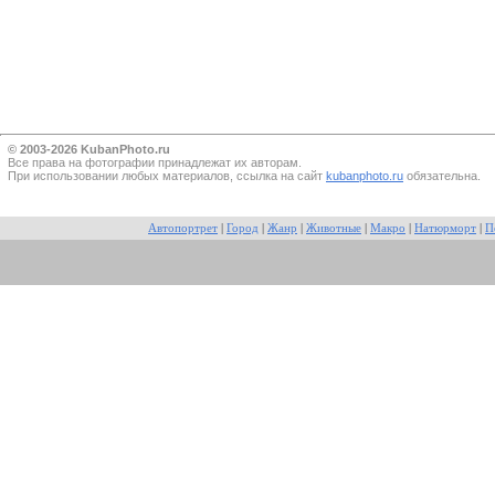
© 2003-2026 KubanPhoto.ru
Все прaва на фотографии принадлежат их авторам.
При использовании любых материалов, ссылка на сайт
kubanphoto.ru
обязательна.
Автопортрет
|
Город
|
Жанр
|
Животные
|
Макро
|
Натюрморт
|
П