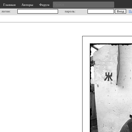
Главная
Авторы
Форум
логин:
пароль:
Н